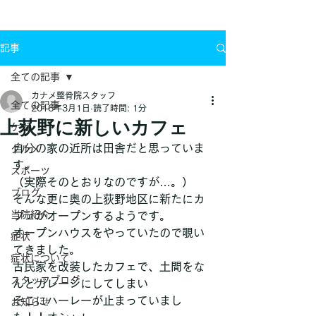
お問い合わせ
記事
全ての記事
カナメ整骨院スタッフ
全ての記事
2016年3月1日
読了時間: 1分
上荻野に新しいカフェ
ケガ
自分の家の近所は田舎だと思っていま
グルメ
す。
スポーツ
（実際そのとおりなのですが…。）
ブログ
そんな更に奥の上荻野地区に新たにカ
当院紹介
フェがオープンするようです。
オープンハウスをやっていたので覗い
症状
てきました。
症状について
古民家を改装したカフェで、土間をな
スタッフブログ
んとガレージにしてしまい
そこにハーレーが止まっていまし
お知らせ