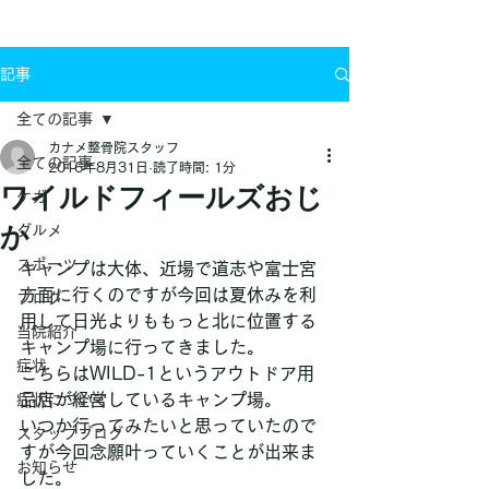
お問い合わせ
記事
全ての記事
カナメ整骨院スタッフ
全ての記事
2016年8月31日
読了時間: 1分
ワイルドフィールズおじ
ケガ
か
グルメ
スポーツ
キャンプは大体、近場で道志や富士宮
方面に行くのですが今回は夏休みを利
ブログ
用して日光よりももっと北に位置する
当院紹介
キャンプ場に行ってきました。
症状
こちらはWILD-1というアウトドア用
品店が経営しているキャンプ場。
症状について
いつか行ってみたいと思っていたので
スタッフブログ
すが今回念願叶っていくことが出来ま
お知らせ
した。