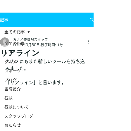
お問い合わせ
記事
全ての記事
カナメ整骨院スタッフ
全ての記事
2017年9月30日
読了時間: 1分
リアライン
ケガ
カナメにもまた新しいツールを持ち込
グルメ
みました。
スポーツ
ブログ
「リアライン」と言います。
当院紹介
症状
症状について
スタッフブログ
お知らせ