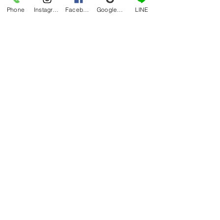
ると効率が良いです。
Phone
Instagram
Facebook
Google マイビジネス
LINE
ヨガ教室ラムジュラーさんで行われる
セルフ筋膜リリースセミナーは現在キ
ャンセル待ち。
http://ramjhula.com/%E3%82%B9
%E3%82%BF%E3%82%B8%E3%8
2%AA%E3%82%B3%E3%83%B3%
E3%82%BB%E3%83%97%E3%83
%88/%E3%82%B9%E3%82%B1%E
3%82%B8%E3%83%A5%E3%83%
BC%E3%83%AB/
個別に指導を受けたい方はハナウエま
でご連絡下さい！
hana 