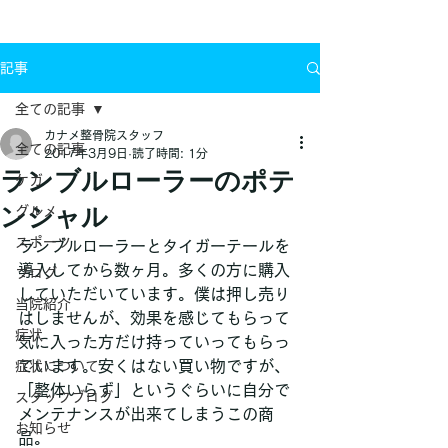
お問い合わせ
記事
全ての記事
カナメ整骨院スタッフ
全ての記事
2017年3月9日
読了時間: 1分
ランブルローラーのポテ
ケガ
ンシャル
グルメ
スポーツ
ランブルローラーとタイガーテールを
導入してから数ヶ月。多くの方に購入
ブログ
していただいています。僕は押し売り
当院紹介
はしませんが、効果を感じてもらって
症状
気に入った方だけ持っていってもらっ
ています。安くはない買い物ですが、
症状について
「整体いらず」というぐらいに自分で
スタッフブログ
メンテナンスが出来てしまうこの商
お知らせ
品。