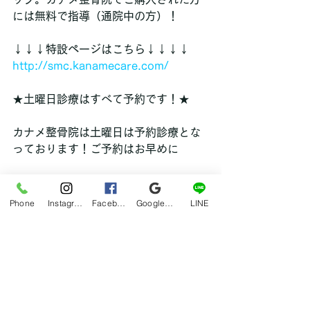
には無料で指導（通院中の方）！
↓↓↓特設ページはこちら↓↓↓↓
http://smc.kanamecare.com/
★土曜日診療はすべて予約です！★
カナメ整骨院は土曜日は予約診療とな
っております！ご予約はお早めに
↓↓↓予約ページはこちら↓↓↓↓
http://www.kanamecare.com/pg73.
Phone
Instagram
Facebook
Google マイビジネス
LINE
html
◆カナメ整骨院　◆
〒243-0018
神奈川県厚木市中町1-5-10