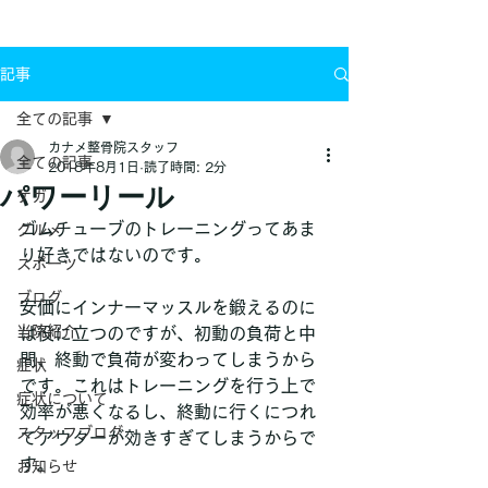
お問い合わせ
記事
全ての記事
カナメ整骨院スタッフ
全ての記事
2018年8月1日
読了時間: 2分
パワーリール
ケガ
ゴムチューブのトレーニングってあま
グルメ
り好きではないのです。
スポーツ
ブログ
安価にインナーマッスルを鍛えるのに
当院紹介
は役に立つのですが、初動の負荷と中
間、終動で負荷が変わってしまうから
症状
です。これはトレーニングを行う上で
症状について
効率が悪くなるし、終動に行くにつれ
スタッフブログ
てアウターが効きすぎてしまうからで
す。
お知らせ