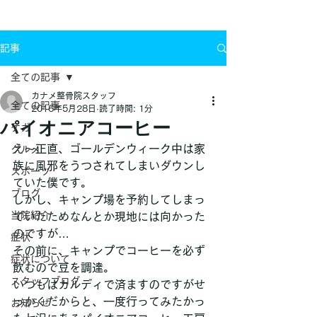
お問い合わせ
記事
全ての記事
カナメ整骨院スタッフ
全ての記事
2016年5月28日
読了時間: 1分
パイオニアコーヒー
ケガ
え～正直、ゴールデンウィーク中は家
グルメ
族に風邪をうつされてしまいダウンし
スポーツ
ていた僕です。
ブログ
しかし、キャンプ場を予約してしまっ
当院紹介
ていたためなんとか現地には向かった
のですが…
症状
その前に、キャンプでコーヒーを必ず
症状について
飲むので豆を調達。
スタッフブログ
いつもはカルディで済ますのですがせ
っかくだからと、一度行ってみたかっ
お知らせ