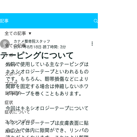
お問い合わせ
記事
全ての記事
カナメ整骨院スタッフ
全ての記事
2017年8月18日
読了時間: 3分
テーピングについて
ケガ
当院で使用している主なテーピングは
グルメ
キネシオロジーテープといわれるもの
スポーツ
です。もちろん、靭帯損傷などにより
ブログ
関節を固定する場合は伸縮しないホワ
当院紹介
イトテープを巻くこともあります。
症状
今回はキネシオロジーテープについて
症状について
スタッフブログ
キネシオロジーテープは皮膚表面に貼
ることで体内に隙間ができ、リンパの
お知らせ