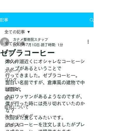
お問い合わせ
記事
全ての記事
カナメ整骨院スタッフ
全ての記事
2015年7月10日
読了時間: 1分
ゼブラコーヒー
ケガ
津久井湖近くにオシャレなコーヒーシ
グルメ
ョップがあるということで
スポーツ
行ってきました。ゼブラコーヒー。
ブログ
面白い名前ですが、倉庫風の建物で中
当院紹介
は広々。
クロワッサンがあるようなのですが、
症状
僕が行った時には売り切れていたのか
症状について
な？
スタッフブログ
次回また食してみたいです。
アイスコーヒーを注文しましたがプレ
お知らせ