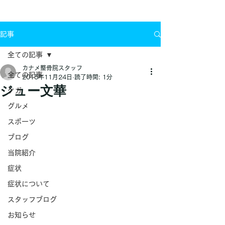
お問い合わせ
記事
全ての記事
カナメ整骨院スタッフ
全ての記事
2015年11月24日
読了時間: 1分
ジュー文華
ケガ
グルメ
スポーツ
ブログ
当院紹介
症状
症状について
スタッフブログ
お知らせ