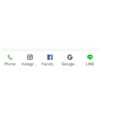
Phone
Instagram
Facebook
Google マイビジネス
LINE
家でもう一個作ったものをひっくり返
してみました。
結構なボリューム食べてましたね…ｗ
ブログ