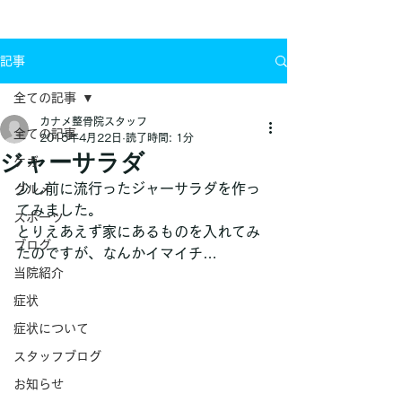
お問い合わせ
記事
全ての記事
カナメ整骨院スタッフ
全ての記事
2015年4月22日
読了時間: 1分
ジャーサラダ
ケガ
少し前に流行ったジャーサラダを作っ
グルメ
てみました。
スポーツ
とりえあえず家にあるものを入れてみ
ブログ
たのですが、なんかイマイチ…
当院紹介
症状
症状について
スタッフブログ
お知らせ