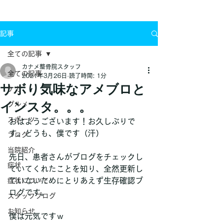
お問い合わせ
記事
全ての記事
カナメ整骨院スタッフ
全ての記事
2021年3月26日
読了時間: 1分
サボり気味なアメブロと
ケガ
インスタ。。。
グルメ
スポーツ
おはようございます！お久しぶりで
す。どうも、僕です（汗）
ブログ
当院紹介
先日、患者さんがブログをチェックし
症状
ていてくれたことを知り、全然更新し
ていないためにとりあえず生存確認ブ
症状について
ログです。
スタッフブログ
お知らせ
僕は元気ですｗ