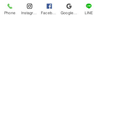
Phone
Instagram
Facebook
Google マイビジネス
LINE
コメント
予約制の注意点
ご予約状況の確