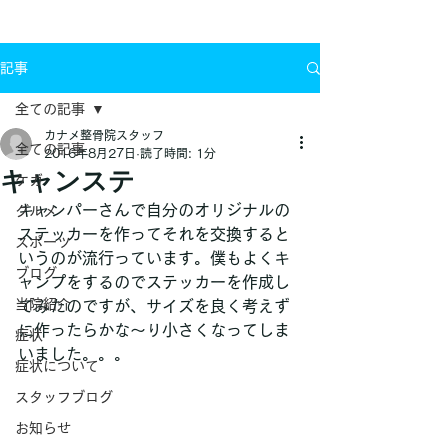
お問い合わせ
記事
全ての記事
カナメ整骨院スタッフ
全ての記事
2016年8月27日
読了時間: 1分
キャンステ
ケガ
キャンパーさんで自分のオリジナルの
グルメ
ステッカーを作ってそれを交換すると
スポーツ
いうのが流行っています。僕もよくキ
ブログ
ャンプをするのでステッカーを作成し
当院紹介
てみたのですが、サイズを良く考えず
に作ったらかな〜り小さくなってしま
症状
いました。。。
症状について
スタッフブログ
お知らせ