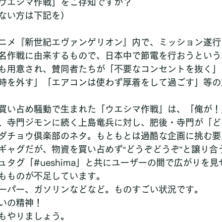
ウエシマ作戦」をご存知ですか？
ない方は下記を）
ニメ『新世紀エヴァンゲリオン』内で、ミッション遂行
名作戦に由来するもので、日本中で節電を行おうという
も用意され、賛同者たちが「不要なコンセントを抜く」
時を外す」「エアコンは使わず厚着をして過ごす」等の
買い占め騒動で生まれた「ウエシマ作戦」は、「俺が！
、寺門ジモンに続く上島竜兵に対し、肥後・寺門が「ど
ダチョウ倶楽部のネタ。もともとは過酷な企画に挑む要
ギャグだが、物資を買い占めず“どうぞどうぞ”と譲り合
タグ「#ueshima」と共にユーザーの間で広がりを
もものが不足しています。
ーパー、ガソリンなどなど。ものすごい状況です。
いの精神！
もやりましょう。