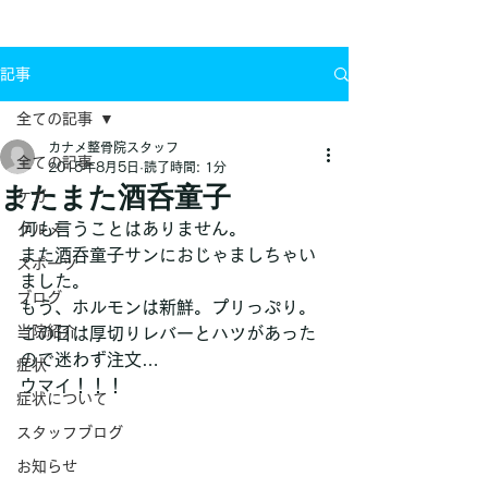
お問い合わせ
記事
全ての記事
カナメ整骨院スタッフ
全ての記事
2015年8月5日
読了時間: 1分
またまた酒呑童子
ケガ
何も言うことはありません。
グルメ
また酒呑童子サンにおじゃましちゃい
スポーツ
ました。
ブログ
もう、ホルモンは新鮮。プリっぷり。
当院紹介
この日は厚切りレバーとハツがあった
ので迷わず注文…
症状
ウマイ！！！
症状について
スタッフブログ
お知らせ