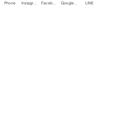
Phone
Instagram
Facebook
Google マイビジネス
LINE
すべて表示
最新記事
サボり気味なアメブロと