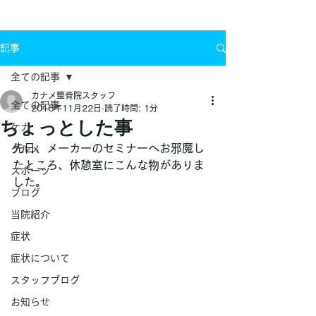
お問い合わせ
記事
全ての記事
カナメ整骨院スタッフ
全ての記事
2016年11月22日
読了時間: 1分
ちょっとした事
ケガ
先日、メーカーのセミナーへお邪魔し
グルメ
たところ、休憩室にこんな物がありま
スポーツ
した。
ブログ
当院紹介
症状
症状について
スタッフブログ
お知らせ