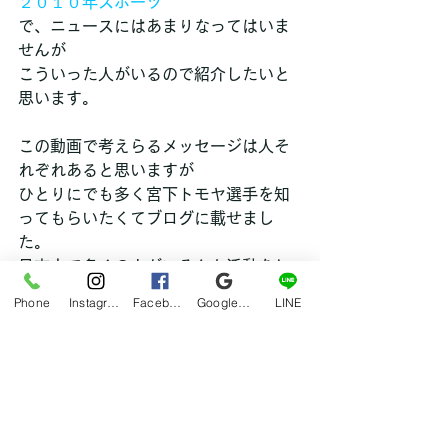
２０１０年スポーツ
で、ニュースにはあまりなってはいま
せんが
こういった人がいるので紹介したいと
思います。
この動画で考えらるメッセージは人そ
れぞれあると思いますが
ひとりにでも多く宮下トモヤ選手を知
ってもらいたくてブログに載せまし
た。
日本中で多くの人がいろんな活動をし
ています。
Phone
Instagram
Facebook
Google マイビジネス
LINE
僕もひとりでも多くの人に必要とされ
る存在になるため
これからも更に知識と経験を積んで皆
様のお役に立てるよう努力していきた
いと思っています！
それでは本年もよろしくお願い致しま