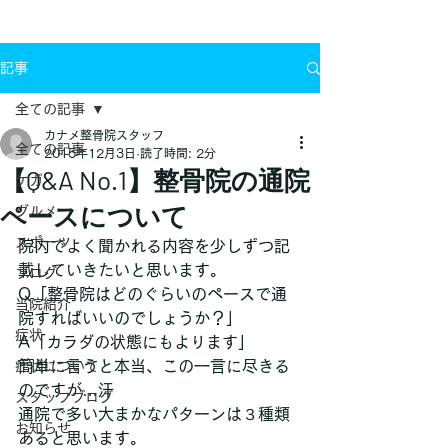
お問い合わせ
記事
全ての記事
カナメ整骨院スタッフ
全ての記事
2015年12月3日
読了時間: 2分
【Q&A No.1】整骨院の通院
ケガ
ペースについて
グルメ
スポーツ
院内でよく聞かれる内容を少しずつ記
載していきたいと思います。
ブログ
Q「整骨院はどのぐらいのペースで通
当院紹介
院すればいいのでしょうか？」
症状
A「カラダの状態にもよります」
簡単に言うと本当、この一言に尽きる
症状について
のですが…汗
スタッフブログ
通院で多い大まかなパターンは３種類
お知らせ
あると思います。