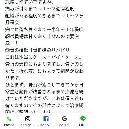
負傷しやすいですよね。
痛みが引くまで→１～２週間程度
組織がある程度できるまで→１～２ヶ
月程度
完全に落ち着くまで→半年～１年程度
靭帯損傷は甘くありませんので要注
意！！
③骨の損傷「骨折後のリハビリ」
これは本当にケース・バイ・ケース。
骨折の部位にもよりますし、骨折のし
かた（折れ方）にもよって期間が変わ
ります。
ひとまず、骨折が癒合してきてから日
常生活動作が改善されるまで治療を続
けていただきますが、これは個人差も
有りますのでその部位によって治癒期
間はご説明いたします。
骨折でも超音波治療器や微弱電流治療
Phone
Instagram
Facebook
Google マイビジネス
LINE
器が当院にご用意ありますので早期回