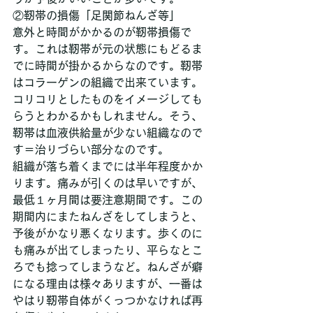
②靭帯の損傷「足関節ねんざ等」
意外と時間がかかるのが靭帯損傷で
す。これは靭帯が元の状態にもどるま
でに時間が掛かるからなのです。靭帯
はコラーゲンの組織で出来ています。
コリコリとしたものをイメージしても
らうとわかるかもしれません。そう、
靭帯は血液供給量が少ない組織なので
す＝治りづらい部分なのです。
組織が落ち着くまでには半年程度かか
ります。痛みが引くのは早いですが、
最低１ヶ月間は要注意期間です。この
期間内にまたねんざをしてしまうと、
予後がかなり悪くなります。歩くのに
も痛みが出てしまったり、平らなとこ
ろでも捻ってしまうなど。ねんざが癖
になる理由は様々ありますが、一番は
やはり靭帯自体がくっつかなければ再