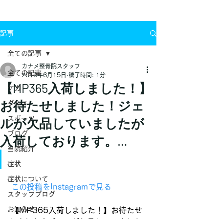
お問い合わせ
記事
全ての記事
カナメ整骨院スタッフ
全ての記事
2019年6月15日
読了時間: 1分
【MP365入荷しました！】
ケガ
お待たせしました！ジェ
グルメ
スポーツ
ルが欠品していましたが
ブログ
入荷しております。…
当院紹介
症状
症状について
 この投稿をInstagramで見る
スタッフブログ
お知らせ
【MP365入荷しました！】お待たせ