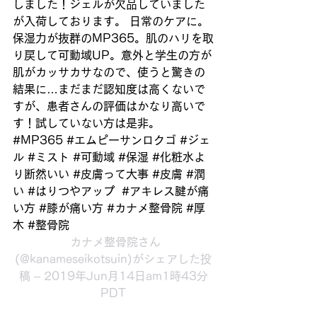
しました！ジェルが欠品していました
が入荷しております。 日常のケアに。
保湿力が抜群のMP365。肌のハリを取
り戻して可動域UP。意外と学生の方が
肌がカッサカサなので、使うと驚きの
結果に…まだまだ認知度は高くないで
すが、患者さんの評価はかなり高いで
す！試していない方は是非。 
#MP365 #エムピーサンロクゴ #ジェ
ル #ミスト #可動域 #保湿 #化粧水よ
り断然いい #皮膚って大事 #皮膚 #潤
い #はりつやアップ  #アキレス腱が痛
い方 #膝が痛い方 #カナメ整骨院 #厚
木 #整骨院
 カナメ整骨院
さん
(@kanameseikotsuin)がシェアした投
稿 – 2019年Jun月14日am1時43分
PDT