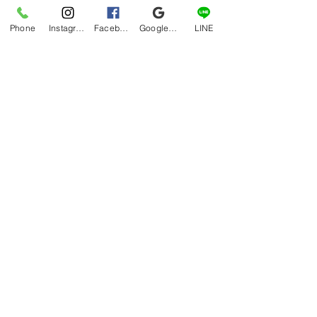
■キャンセル規定：
セミナー開催7日前まで無料キャンセル
Phone
Instagram
Facebook
Google マイビジネス
LINE
可能。返金時振込手数料はご負担頂き
ます。（差し引いた形で返金致しま
す。）（以降キャンセル料：7日前～2
日前＝20%、2日前～前日＝50%、当
日～開始前＝80%、セミナー開始後及
び無連絡不参加＝100%
尚、参加人数が最低規定数に達しない
場合、若しくはその他やむを得ない事
情によりコースの催行を延期、若しく
は中止する場合があります。その場合
は催行7日前までに申込の方宛にご連絡
をさせていただきます。
詳細・お申し込みは下記から
https://rumbleroller-4hour-fc.info/