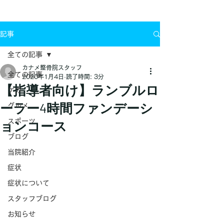
お問い合わせ
記事
全ての記事
カナメ整骨院スタッフ
全ての記事
2020年1月4日
読了時間: 3分
【指導者向け】ランブルロ
ケガ
ーラー4時間ファンデーシ
グルメ
スポーツ
ョンコース
ブログ
当院紹介
症状
症状について
スタッフブログ
お知らせ